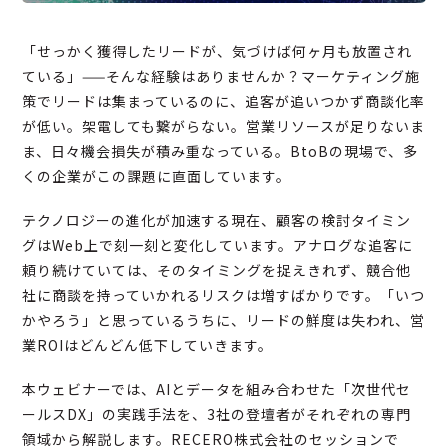
「せっかく獲得したリードが、気づけば何ヶ月も放置され
ている」——そんな経験はありませんか？マーケティング施
策でリードは集まっているのに、追客が追いつかず商談化率
が低い。架電しても繋がらない。営業リソースが足りないま
ま、日々機会損失が積み重なっている。BtoBの現場で、多
くの企業がこの課題に直面しています。
テクノロジーの進化が加速する現在、顧客の検討タイミン
グはWeb上で刻一刻と変化しています。アナログな追客に
頼り続けていては、そのタイミングを捉えきれず、競合他
社に商談を持っていかれるリスクは増すばかりです。「いつ
かやろう」と思っているうちに、リードの鮮度は失われ、営
業ROIはどんどん低下していきます。
本ウェビナーでは、AIとデータを組み合わせた「次世代セ
ールスDX」の実践手法を、3社の登壇者がそれぞれの専門
領域から解説します。RECERO株式会社のセッションで