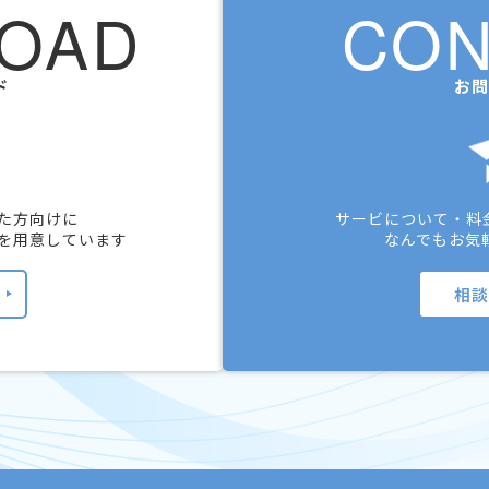
OAD
CON
ド
お問
た方向けに
サービについて・料
を用意しています
なんでもお気
相談