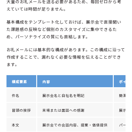
大量のお礼メールを送る必要があるため、毎回ゼロから考
えていては時間が足りません。
基本構成をテンプレート化しておけば、展示会で直接聞い
た課題感の反映など個別のカスタマイズに集中できるた
め、パーソナライズの質にも直結します。
お礼メールには基本的な構成があります。この構成に沿って
作成することで、漏れなく必要な情報を伝えることができ
ます。
構成要素
内容
ポイン
件名
展示会名と自社名を明記
簡潔で
冒頭の挨拶
来場または面談への感謝
展示会
本文
展示会での会話内容、提案・価値提供
パーソ