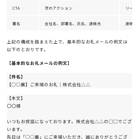
CTA
次のアクション
リード
署名
会社名、部署名、氏名、連絡先
連絡し
上記の構成を踏まえた上で、基本的なお礼メールの例文は
以下のとおりです。
【
基本的なお礼メールの例文】
【件名】
【○○展】ご来場のお礼｜株式会社△△
【本文】
〇〇様
いつもお世話になっております。株式会社△△の□□でござ
います。
先日は「○○展」にご来場いただき、誠にありがとうござ